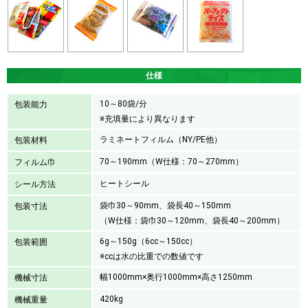
仕様
10～80袋/分
包装能力
※充填量により異なります
ラミネートフィルム（NY/PE他）
包装材料
70～190mm（W仕様：70～270mm）
フィルム巾
ヒートシール
シール方法
袋巾30～90mm、袋長40～150mm
包装寸法
（W仕様：袋巾30～120mm、袋長40～200mm）
6g～150g（6cc～150cc）
包装範囲
※ccは水の比重での数値です
幅1000mm×奥行1000mm×高さ1250mm
機械寸法
420kg
機械重量