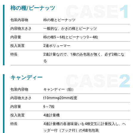
柿の種/ピーナッツ
包装内容物
柿の種とピーナッツ
内容物大きさ
一般的な、かきの種とピーナッツ
内容量
柿の種5～6粒とピーナッツ3～4粒
投入装置
2連ボリューマー
特長
2連計量なので、1種のみ包装が無く、必ず2種にな
る
キャンディー
包装内容物
キャンディー（飴）
内容物大きさ
t10mm×φ20mm程度
内容量
6～7粒
投入装置
4連計量機
特長
4連計量機の各連味違いを4種交互に計量投入し、ヘ
ッダー付（フック付）の4連包包装