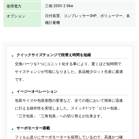
三相 200V 2.5kw
使用電力
日付装置、コンプレッサー3HP、ボリューマー、各
オプション
種計量機
クイックサイズチェンジで段替え時間を短縮
交換パーツを1つにユニット化する事により、驚くほど短時間で
サイズチェンジが可能になりました。多品種少ロット生産に最適
です。
イージーオペレーション
包装サイズや包装形態の変更など、全ての面において簡単に迅速
に行える操作性を実現しました。スイッチ1つで「ピロー包装」
「三方包装」「三角包装」への切り替えが出来ます。
サーボモーター搭載
フィルム送りにサーボモーターを採用しているので、高速かつ確